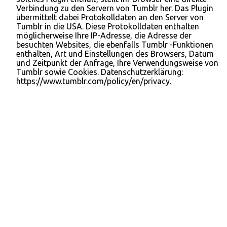
Verbindung zu den Servern von Tumblr her. Das Plugin
übermittelt dabei Protokolldaten an den Server von
Tumblr in die USA. Diese Protokolldaten enthalten
möglicherweise Ihre IP-Adresse, die Adresse der
besuchten Websites, die ebenfalls Tumblr -Funktionen
enthalten, Art und Einstellungen des Browsers, Datum
und Zeitpunkt der Anfrage, Ihre Verwendungsweise von
Tumblr sowie Cookies. Datenschutzerklärung:
https://www.tumblr.com/policy/en/privacy.
Wir nutzen Funktionen des Netzwerks XING. Anbieter ist
die XING AG, Dammtorstraße 29-32, 20354 Hamburg,
Deutschland. Bei jedem Abruf einer unserer Seiten, die
Funktionen von Xing enthält, wird eine Verbindung zu
Servern von Xing hergestellt. Eine Speicherung von
personenbezogenen Daten erfolgt dabei nach unserer
Kenntnis nicht. Insbesondere werden keine IP-Adressen
gespeichert oder das Nutzungsverhalten ausgewertet.
Datenschutzerklärung: https://www.xing.com/app/share?
op=data_protection.
Webanalyse und Optimierung mit Hilfe des Dienstes
Hotjar, des Drittanbieters Hotjar Ltd., Level 2, St Julians
Business Centre, 3, Elia Zammit Street, St Julians STJ
1000, Malta, Europe. Mit Hotjar lassen sich Bewegungen