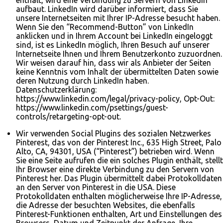
enthält, wird eine Verbindung zu Servern von LinkedIn
aufbaut. LinkedIn wird darüber informiert, dass Sie
unsere Internetseiten mit Ihrer IP-Adresse besucht haben.
Wenn Sie den “Recommend-Button” von LinkedIn
anklicken und in Ihrem Account bei LinkedIn eingeloggt
sind, ist es LinkedIn möglich, Ihren Besuch auf unserer
Internetseite Ihnen und Ihrem Benutzerkonto zuzuordnen.
Wir weisen darauf hin, dass wir als Anbieter der Seiten
keine Kenntnis vom Inhalt der übermittelten Daten sowie
deren Nutzung durch LinkedIn haben.
Datenschutzerklärung:
https://www.linkedin.com/legal/privacy-policy, Opt-Out:
https://www.linkedin.com/psettings/guest-
controls/retargeting-opt-out.
Wir verwenden Social Plugins des sozialen Netzwerkes
Pinterest, das von der Pinterest Inc., 635 High Street, Palo
Alto, CA, 94301, USA (“Pinterest”) betrieben wird. Wenn
Sie eine Seite aufrufen die ein solches Plugin enthält, stellt
Ihr Browser eine direkte Verbindung zu den Servern von
Pinterest her. Das Plugin übermittelt dabei Protokolldaten
an den Server von Pinterest in die USA. Diese
Protokolldaten enthalten möglicherweise Ihre IP-Adresse,
die Adresse der besuchten Websites, die ebenfalls
Pinterest-Funktionen enthalten, Art und Einstellungen des